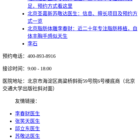
足，预约方式看这里
北京圣嘉新苏敬达医生：信息、擅长项目及预约方
式一览
北京脂肪体雕李春财：近二十年专注脂肪移植，自
体丰胸手感似天生
李石
预约电话：400-893-8916
接诊时间：9:00 - 18:00
医院地址：北京市海淀区高粱桥斜街59号院6号楼底商（北京
交通大学出版社斜对面）
友情链接：
李春财医生
张笑天医生
邱立东医生
苏敬达医生