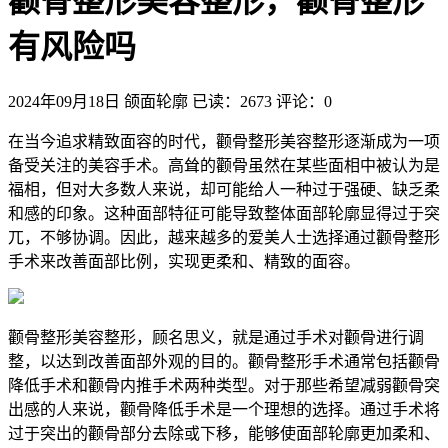
颧骨整形美容整形，颧骨整形
有风险吗
2024年09月18日
颌面轮廓
已读：2673
评论：0
在当今追求精致面容的时代，颧骨整形美容整形逐渐成为一项
备受关注的美容手术。高耸的颧骨虽然在某些面相中被认为是
福相，但对大多数人来说，却可能给人一种过于强硬、缺乏柔
和感的印象。这种面部特征可能导致整体面部轮廓显得过于突
兀，不够协调。因此，越来越多的爱美人士选择通过颧骨整形
手术来改善面部比例，实现更柔和、精致的面容。
颧骨整形美容整形，顾名思义，就是通过手术对颧骨进行调
整，以达到改善面部外观的目的。颧骨整形手术通常包括颧骨
降低手术和颧骨内推手术两种类型。对于那些希望减弱颧骨突
出感的人来说，颧骨降低手术是一个理想的选择。通过手术将
过于突出的颧骨部分去除或下移，能够使面部轮廓更加柔和、