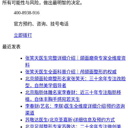
所有可能性与风险，做出最明智的决定。
400-8938-916
官方预约、咨询、挂号电话
立即拨打
最近发表
张笑天医生完整详细介绍｜颌面磨骨专家全维度资
料
张笑天医生全面科普介绍｜颅颌面整形的权威
北京颌面轮廓整形名家张笑天：三十余年专注改脸
型，自然美学倡导者
北京脂肪体雕名家李春财：近三十年专注脂肪移
植，自体丰胸手感宛若天生
李春财(艺名：李朕)医生全维度详细介绍|预约咨询
渠道
苏敬达医生(北京圣嘉新)详细信息及预约方式
北京足部整形专家苏敬达：二十余年专注微创美